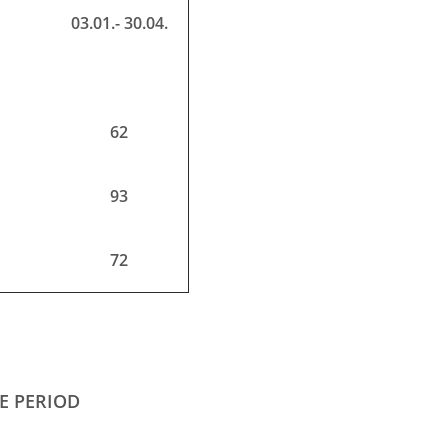
03.01.- 30.04.
62
93
72
E PERIOD