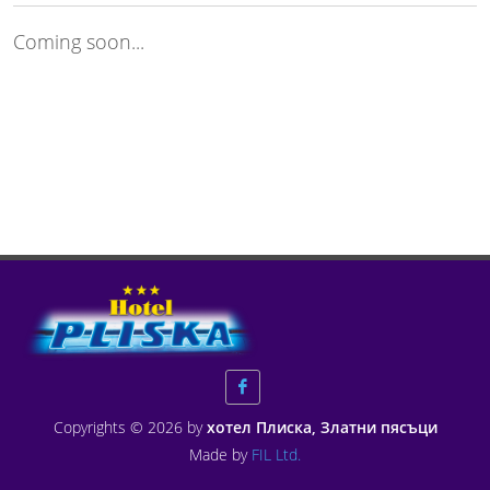
Coming soon...
Copyrights © 2026 by
хотел Плиска, Златни пясъци
Made by
FIL Ltd.